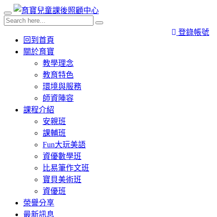
登錄帳號
回到首頁
關於育寶
教學理念
教育特色
環境與服務
師資陣容
課程介紹
安親班
課輔班
Fun大玩美語
資優數學班
比易筆作文班
寶貝美術班
資優班
榮譽分享
最新訊息