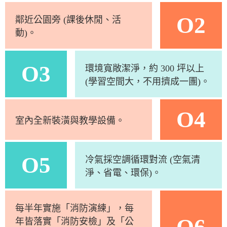
O2
鄰近公園旁 (課後休閒、活
動)。
O3
環境寬敞潔淨，約 300 坪以上
(學習空間大，不用擠成一團)。
O4
室內全新裝潢與教學設備。
O5
冷氣採空調循環對流 (空氣清
淨、省電、環保)。
每半年實施「消防演練」，每
O6
年皆落實「消防安檢」及「公